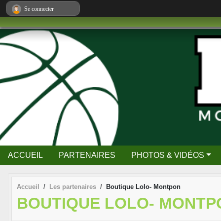
Panneau de gestion des cookies
Se connecter
ACCUEIL
PARTENAIRES
PHOTOS & VIDÉOS
Accueil
Les partenaires
Boutique Lolo- Montpon
BOUTIQUE LOLO- MONTP