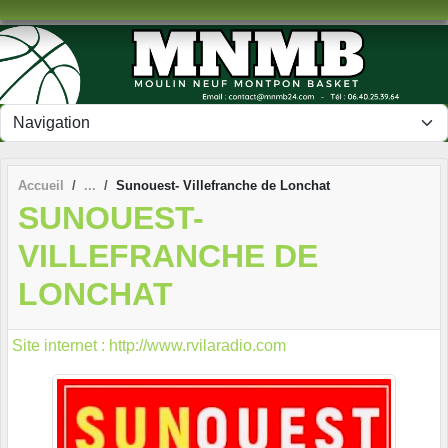
Panneau de gestion des cookies
Accueil
Sunouest- Villefranche de Lonchat
SUNOUEST-
VILLEFRANCHE DE
LONCHAT
Site internet : http://www.rvilaradio.com